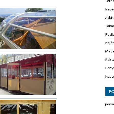
Teras
Nape
Átlát
Taka
Pavil
Hajóp
Mede
Raktá
Ponyv
Kapc
PO
ponyv