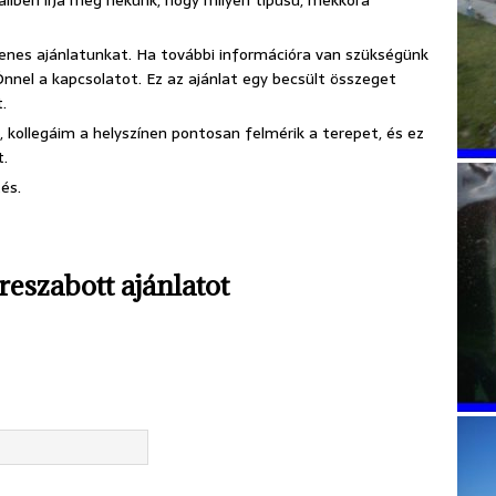
ailben írja meg nekünk, hogy milyen típusú, mekkora
gyenes ajánlatunkat. Ha további információra van szükségünk
Önnel a kapcsolatot. Ez az ajánlat egy becsült összeget
.
 kollegáim a helyszínen pontosan felmérik a terepet, és ez
t.
és.
eszabott ajánlatot