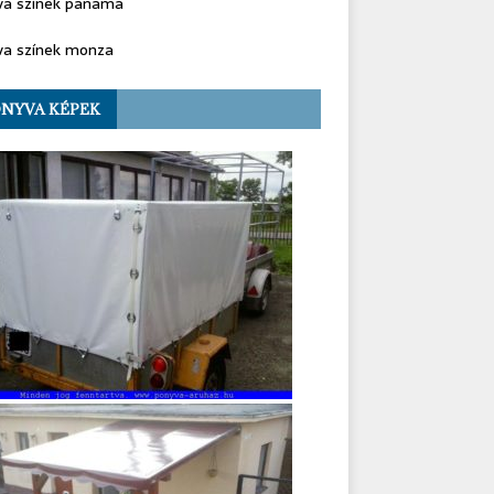
va színek panama
va színek monza
NYVA KÉPEK