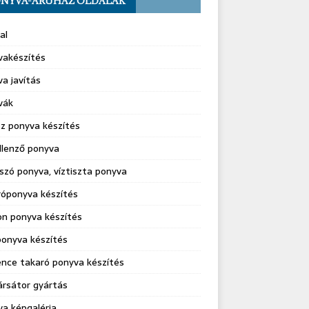
NYVA-ÁRUHÁZ OLDALAK
al
vakészítés
a javítás
vák
z ponyva készítés
llenző ponyva
szó ponyva, víztiszta ponyva
róponyva készítés
on ponyva készítés
onyva készítés
nce takaró ponyva készítés
rsátor gyártás
a képgaléria