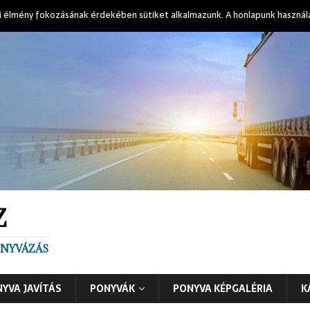
i élmény fokozásának érdekében sütiket alkalmazunk. A honlapunk használ
Z
PONYVÁZÁS
YVA JAVÍTÁS
PONYVÁK
PONYVA KÉPGALÉRIA
K