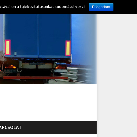
atával ön a tájékoztatásunkat tudomásul veszi.
Elfogadom
APCSOLAT