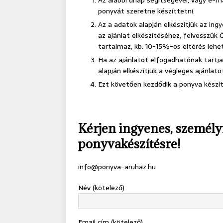
Az alábbi űrlap segítségével, vagy e-m
ponyvát szeretne készíttetni.
Az a adatok alapján elkészítjük az in
az ajánlat elkészítéséhez, felvesszük 
tartalmaz, kb. 10-15%-os eltérés lehet
Ha az ajánlatot elfogadhatónak tartja,
alapján elkészítjük a végleges ajánlato
Ezt követően kezdődik a ponyva készít
Kérjen ingyenes, személyr
ponyvakészítésre!
info@ponyva-aruhaz.hu
Név (kötelező)
Email cím (kötelező)