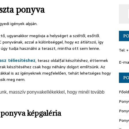
iszta ponyva
gyedi igények alpján.
tő, ugyanakkor megóvja a helységet a széltől, esőtől.
PO
 ponyvának, azzal a különbséggel, hogy ez átlátszó, így
n úgy tudja használni a teraszt, mintha ott sem lenne.
Tel: 
asz téliesítéshez
, terasz oldalfal készítéshez, éttermek
E-ma
trak készítéséhez csak hogy néhány dolgot említsünk. Az
yvákkal is az ígényeknek megfelelően, tehát lehetséges hogy
PO
másik meg nem.
Főold
nk, masszív ponyvakellékekkel, hogy minél tovább
Pony
Ponyv
a ponyva képgaléria
Pony