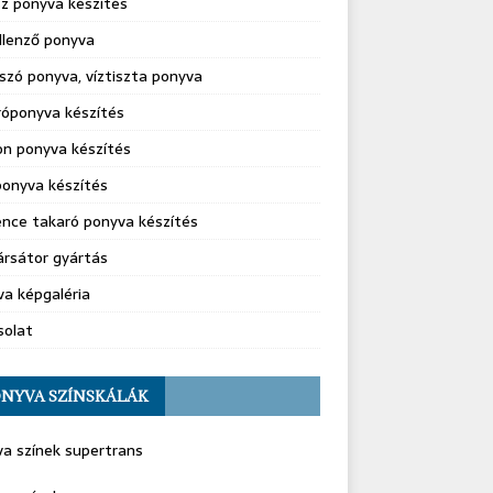
z ponyva készítés
llenző ponyva
szó ponyva, víztiszta ponyva
róponyva készítés
on ponyva készítés
onyva készítés
nce takaró ponyva készítés
rsátor gyártás
a képgaléria
solat
NYVA SZÍNSKÁLÁK
a színek supertrans