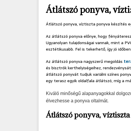
Átlátszó ponyva, vízt
Átlátszó ponyva, víztiszta ponyva készítés e
Az átlátszó ponyva előnye, hogy fényáteresz
Ugyanolyan tulajdonságai vannak, mint a PVC
esztétikusabb. Fel is tekerhető, így jó időbe
Az átlátszó ponyva nagyszerű megoldás
ter
és bisztrók kerthelyiségeihez, rendezvénysá
átlátszó ponyvát tudjuk variálni színes pon
egy terasz egyik oldalfala átlátszó, míg a 
Kiváló minőségű alapanyagokkal dolgozu
élvezhesse a ponyva oltalmát.
Átlátszó ponyva, víztiszt