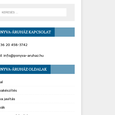
NYVA-ÁRUHÁZ KAPCSOLAT
+ 36 20 458-3742
il: info@ponyva-aruhaz.hu
NYVA-ÁRUHÁZ OLDALAK
al
vakészítés
a javítás
vák