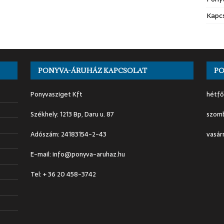
Kapc
PONYVA-ÁRUHÁZ KAPCSOLAT
PO
Ponyvasziget Kft
hétfő
Székhely: 1213 Bp, Daru u. 87
szomb
Adószám: 24183154-2-43
vasár
E-mail: info@ponyva-aruhaz.hu
Tel: + 36 20 458-3742