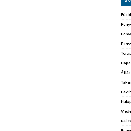
PO
Főold
Pony
Ponyv
Pony
Teras
Nape
Átlát
Taka
Pavil
Hajóp
Mede
Raktá
Ponyv