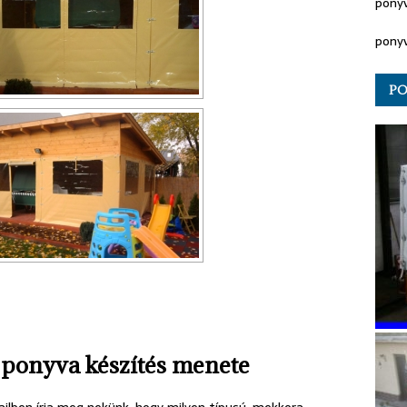
pony
pony
PO
a ponyva készítés menete