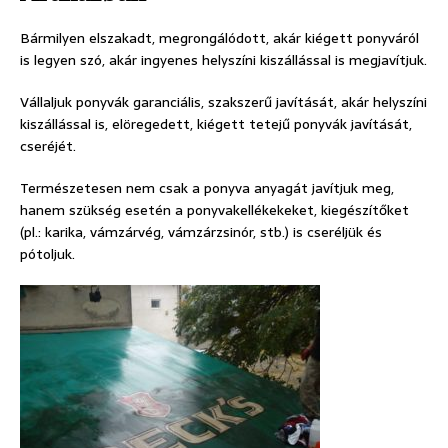
Bármilyen elszakadt, megrongálódott, akár kiégett ponyváról
is legyen szó, akár ingyenes helyszíni kiszállással is megjavítjuk.
Vállaljuk ponyvák garanciális, szakszerű javítását, akár helyszíni
kiszállással is, elöregedett, kiégett tetejű ponyvák javítását,
cseréjét.
Természetesen nem csak a ponyva anyagát javítjuk meg,
hanem szükség esetén a ponyvakellékekeket, kiegészítőket
(pl.: karika, vámzárvég, vámzárzsinór, stb.) is cseréljük és
pótoljuk.