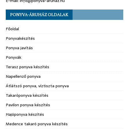
E-mail: info@ponyva-aruhaz.hu
PONYVA-ÁRUHÁZ OLDALAK
Főoldal
Ponyvakészítés
Ponyva javítás
Ponyvák
Terasz ponyva készítés
Napellenző ponyva
Átlátszó ponyva, víztiszta ponyva
Takaróponyva készítés
Pavilon ponyva készítés
Hajóponyva készítés
Medence takaró ponyva készítés