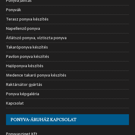
Ponyva javítás
Ponyvák
Terasz ponyva készítés
Napellenző ponyva
Átlátszó ponyva, víztiszta ponyva
Takaróponyva készítés
Pavilon ponyva készítés
Hajóponyva készítés
Medence takaró ponyva készítés
Raktársátor gyártás
Ponyva képgaléria
Kapcsolat
PONYVA-ÁRUHÁZ KAPCSOLAT
Ponyvasziget Kft