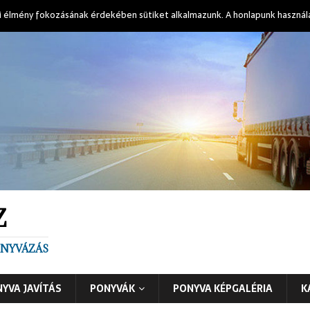
i élmény fokozásának érdekében sütiket alkalmazunk. A honlapunk használ
Z
PONYVÁZÁS
YVA JAVÍTÁS
PONYVÁK
PONYVA KÉPGALÉRIA
K