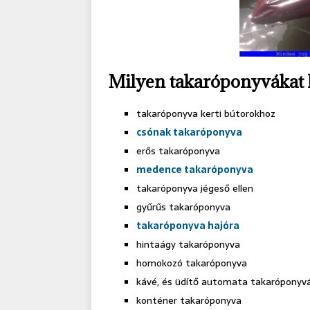
Milyen takaróponyvákat 
takaróponyva kerti bútorokhoz
csónak takaróponyva
erős takaróponyva
medence takaróponyva
takaróponyva jégeső ellen
gyűrűs takaróponyva
takaróponyva hajóra
hintaágy takaróponyva
homokozó takaróponyva
kávé, és üdítő automata takaróponyv
konténer takaróponyva