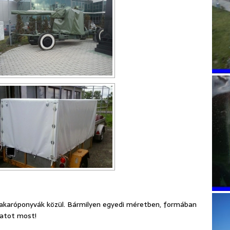
 takaróponyvák közül. Bármilyen egyedi méretben, formában
latot most!