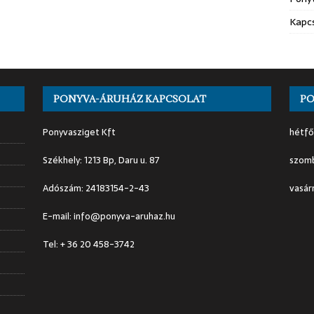
Kapc
PONYVA-ÁRUHÁZ KAPCSOLAT
PO
Ponyvasziget Kft
hétfő
Székhely: 1213 Bp, Daru u. 87
szomb
Adószám: 24183154-2-43
vasár
E-mail: info@ponyva-aruhaz.hu
Tel: + 36 20 458-3742