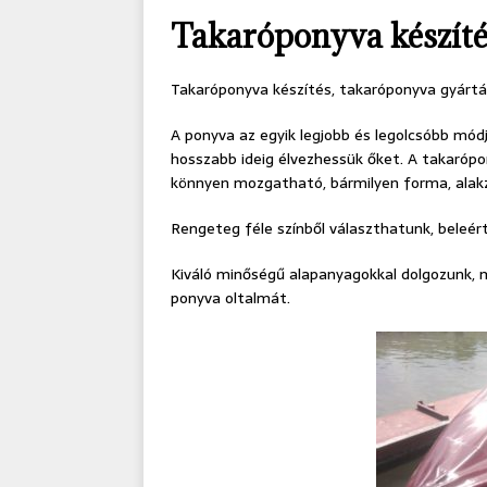
Takaróponyva készíté
Takaróponyva készítés, takaróponyva gyártás
A ponyva az egyik legjobb és legolcsóbb módj
hosszabb ideig élvezhessük őket. A takarópo
könnyen mozgatható, bármilyen forma, alakz
Rengeteg féle színből választhatunk, beleér
Kiváló minőségű alapanyagokkal dolgozunk, m
ponyva oltalmát.