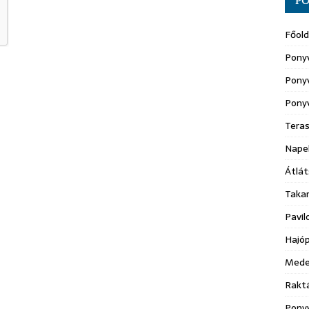
PO
Főold
Pony
Ponyv
Pony
Teras
Nape
Átlát
Taka
Pavil
Hajóp
Mede
Raktá
Ponyv