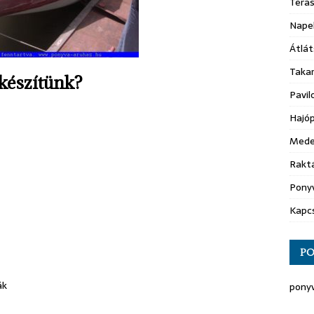
Teras
Nape
Átlát
Taka
készítünk?
Pavil
Hajóp
Mede
Raktá
Ponyv
Kapc
PO
ák
ponyv