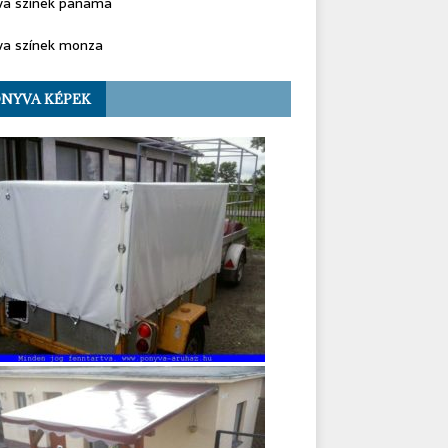
va színek panama
va színek monza
NYVA KÉPEK