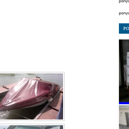
pony
pony
PO