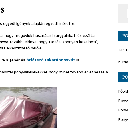
s
 egyedi igények alapján egyedi méretre.
a, hogy megóvjuk használati tárgyainkat, és ezáltal
PO
nyva további előnye, hogy tartós, könnyen kezelhető,
at elkészíthető belőle.
Tel: 
tve a fehér és
átlátszó takaróponyvát
is.
E-ma
asszív ponyvakellékekkel, hogy minél tovább élvezhesse a
PO
Főold
Pony
Ponyv
Pony