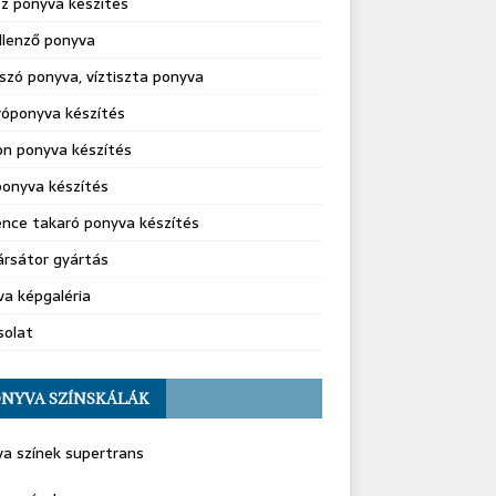
z ponyva készítés
llenző ponyva
szó ponyva, víztiszta ponyva
róponyva készítés
on ponyva készítés
onyva készítés
nce takaró ponyva készítés
rsátor gyártás
a képgaléria
solat
NYVA SZÍNSKÁLÁK
a színek supertrans