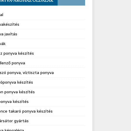
NYVA-ÁRUHÁZ OLDALAK
al
vakészítés
a javítás
vák
z ponyva készítés
llenző ponyva
szó ponyva, víztiszta ponyva
róponyva készítés
on ponyva készítés
onyva készítés
nce takaró ponyva készítés
rsátor gyártás
a képgaléria