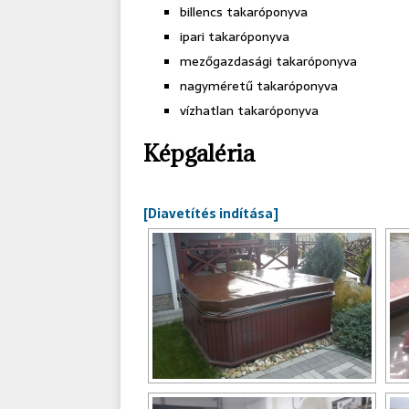
billencs takaróponyva
ipari takaróponyva
mezőgazdasági takaróponyva
nagyméretű takaróponyva
vízhatlan takaróponyva
Képgaléria
[Diavetítés indítása]