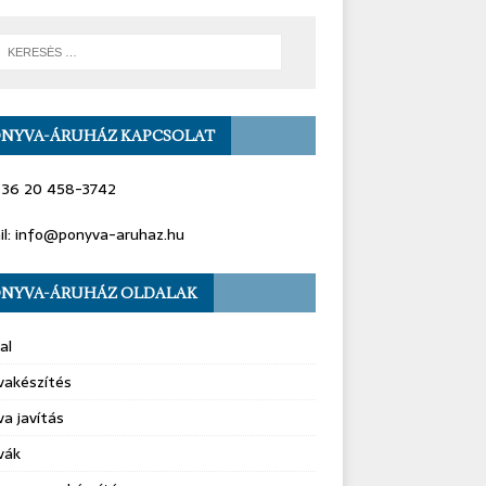
NYVA-ÁRUHÁZ KAPCSOLAT
+ 36 20 458-3742
il: info@ponyva-aruhaz.hu
NYVA-ÁRUHÁZ OLDALAK
al
vakészítés
a javítás
vák