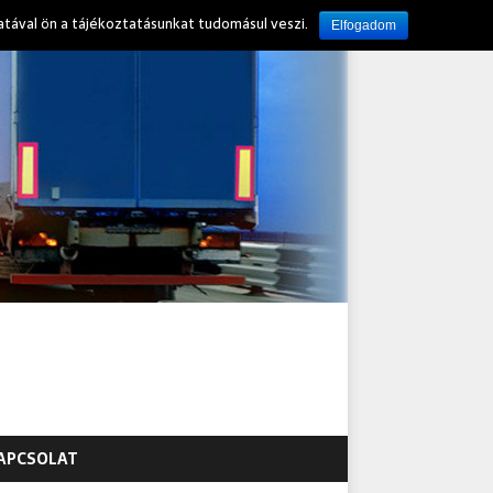
atával ön a tájékoztatásunkat tudomásul veszi.
Elfogadom
APCSOLAT